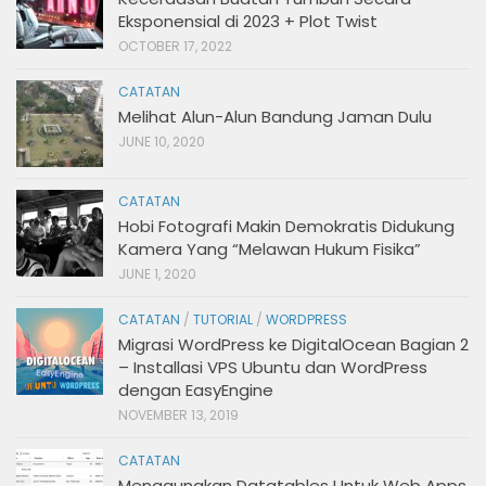
Eksponensial di 2023 + Plot Twist
OCTOBER 17, 2022
CATATAN
Melihat Alun-Alun Bandung Jaman Dulu
JUNE 10, 2020
CATATAN
Hobi Fotografi Makin Demokratis Didukung
Kamera Yang “Melawan Hukum Fisika”
JUNE 1, 2020
CATATAN
/
TUTORIAL
/
WORDPRESS
Migrasi WordPress ke DigitalOcean Bagian 2
– Installasi VPS Ubuntu dan WordPress
dengan EasyEngine
NOVEMBER 13, 2019
CATATAN
Menggunakan Datatables Untuk Web Apps