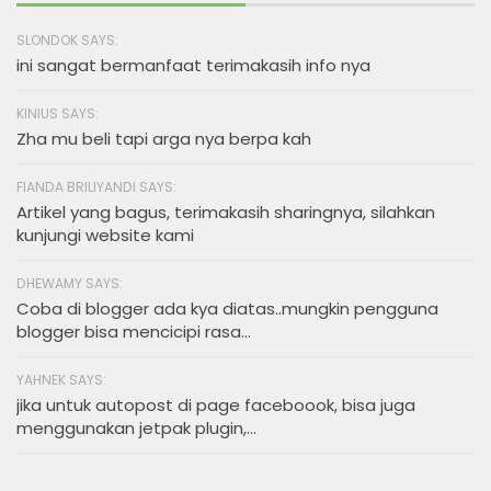
SLONDOK SAYS:
ini sangat bermanfaat terimakasih info nya
KINIUS SAYS:
Zha mu beli tapi arga nya berpa kah
FIANDA BRILIYANDI SAYS:
Artikel yang bagus, terimakasih sharingnya, silahkan
kunjungi website kami
DHEWAMY SAYS:
Coba di blogger ada kya diatas..mungkin pengguna
blogger bisa mencicipi rasa...
YAHNEK SAYS:
jika untuk autopost di page faceboook, bisa juga
menggunakan jetpak plugin,...