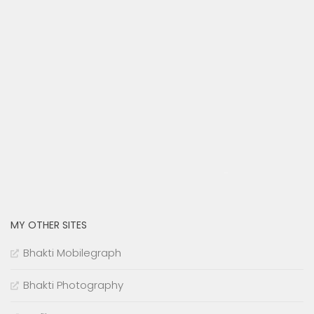
cmu.edu
MY OTHER SITES
Bhakti Mobilegraph
Bhakti Photography