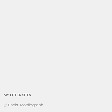
cmu.edu
MY OTHER SITES
Bhakti Mobilegraph