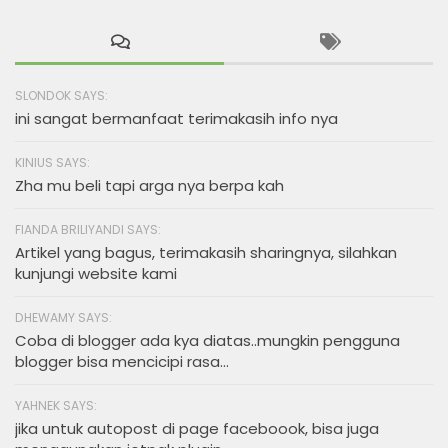
SLONDOK SAYS:
ini sangat bermanfaat terimakasih info nya
KINIUS SAYS:
Zha mu beli tapi arga nya berpa kah
FIANDA BRILIYANDI SAYS:
Artikel yang bagus, terimakasih sharingnya, silahkan
kunjungi website kami
DHEWAMY SAYS:
Coba di blogger ada kya diatas..mungkin pengguna
blogger bisa mencicipi rasa...
YAHNEK SAYS:
jika untuk autopost di page faceboook, bisa juga