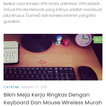
Berikut cara koneksi VPN Gratis unlimited. VPN adalah
Virtual Private Network yang intinya adalah membuat
jalur khusus (tunnel) dari koneksi internet yang kita
gunakan.
2
CATATAN
JANUARY 17, 2015
Bikin Meja Kerja Ringkas Dengan
Keyboard Dan Mouse Wireless Murah