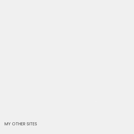
cmu.edu
MY OTHER SITES