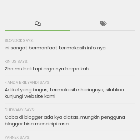
SLONDOK SAYS:
ini sangat bermanfaat terimakasih info nya
KINIUS SAYS:
Zha mu beli tapi arga nya berpa kah
FIANDA BRILIYANDI SAYS:
Artikel yang bagus, terimakasih sharingnya, silahkan
kunjungi website kami
DHEWAMY SAYS:
Coba di blogger ada kya diatas..mungkin pengguna
blogger bisa mencicipi rasa...
YAHNEK SAYS: