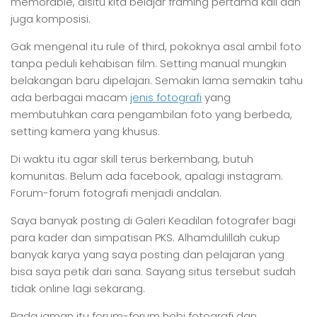
memorable, disitu kita belajar framing pertama kali dan
juga komposisi.
Gak mengenal itu rule of third, pokoknya asal ambil foto
tanpa peduli kehabisan film. Setting manual mungkin
belakangan baru dipelajari. Semakin lama semakin tahu
ada berbagai macam
jenis fotografi
yang
membutuhkan cara pengambilan foto yang berbeda,
setting kamera yang khusus.
Di waktu itu agar skill terus berkembang, butuh
komunitas. Belum ada facebook, apalagi instagram.
Forum-forum fotografi menjadi andalan.
Saya banyak posting di Galeri Keadilan fotografer bagi
para kader dan simpatisan PKS. Alhamdulillah cukup
banyak karya yang saya posting dan pelajaran yang
bisa saya petik dari sana. Sayang situs tersebut sudah
tidak online lagi sekarang.
Pada jaman itu forum-forum hobi fotografi dan