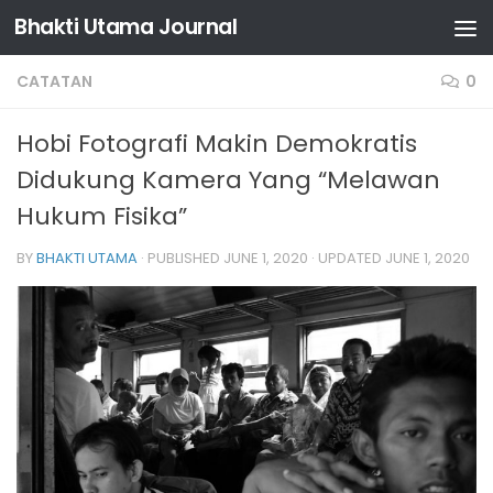
Bhakti Utama Journal
Skip to content
CATATAN
0
Hobi Fotografi Makin Demokratis
Didukung Kamera Yang “Melawan
Hukum Fisika”
BY
BHAKTI UTAMA
· PUBLISHED
JUNE 1, 2020
· UPDATED
JUNE 1, 2020