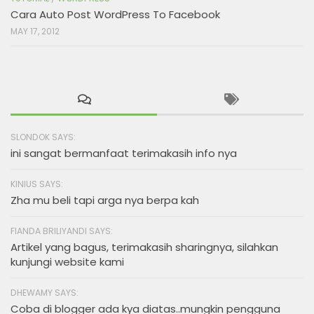
Cara Auto Post WordPress To Facebook
MAY 17, 2012
SLONDOK SAYS:
ini sangat bermanfaat terimakasih info nya
KINIUS SAYS:
Zha mu beli tapi arga nya berpa kah
FIANDA BRILIYANDI SAYS:
Artikel yang bagus, terimakasih sharingnya, silahkan
kunjungi website kami
DHEWAMY SAYS:
Coba di blogger ada kya diatas..mungkin pengguna