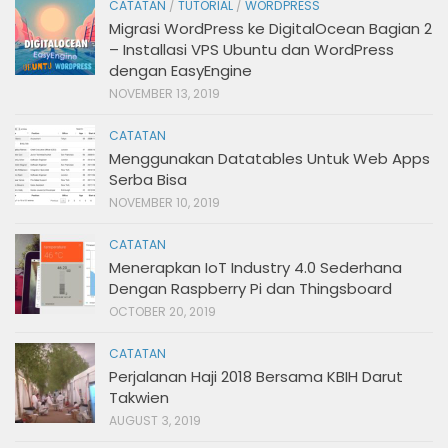
CATATAN
/
TUTORIAL
/
WORDPRESS
Migrasi WordPress ke DigitalOcean Bagian 2
– Installasi VPS Ubuntu dan WordPress
dengan EasyEngine
NOVEMBER 13, 2019
CATATAN
Menggunakan Datatables Untuk Web Apps
Serba Bisa
NOVEMBER 10, 2019
CATATAN
Menerapkan IoT Industry 4.0 Sederhana
Dengan Raspberry Pi dan Thingsboard
OCTOBER 20, 2019
CATATAN
Perjalanan Haji 2018 Bersama KBIH Darut
Takwien
AUGUST 3, 2019