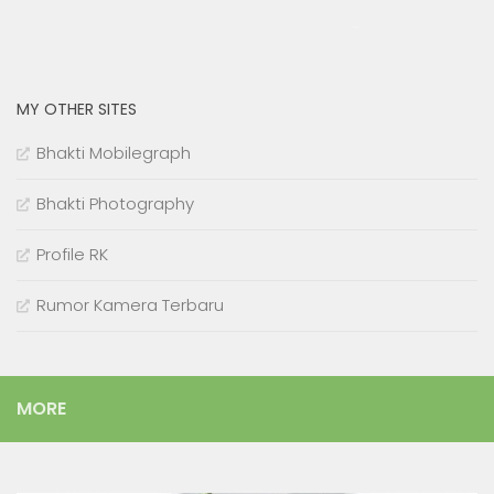
cmu.edu
MY OTHER SITES
Bhakti Mobilegraph
Bhakti Photography
Profile RK
Rumor Kamera Terbaru
MORE