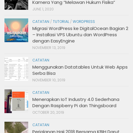
Kamera Yang “Melawan Hukum Fisika”
JUNE 1, 2020
CATATAN
/
TUTORIAL
/
WORDPRESS
Migrasi WordPress ke DigitalOcean Bagian 2
– Installasi VPS Ubuntu dan WordPress
dengan EasyEngine
NOVEMBER 13, 2019
CATATAN
Menggunakan Datatables Untuk Web Apps
Serba Bisa
NOVEMBER 10, 2019
CATATAN
Menerapkan IoT Industry 4.0 Sederhana
Dengan Raspberry Pi dan Thingsboard
OCTOBER 20, 2019
CATATAN
Perjalanan Haji 2018 Bersama KBIH Darut