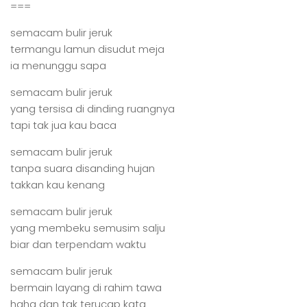
===
semacam bulir jeruk
termangu lamun disudut meja
ia menunggu sapa
semacam bulir jeruk
yang tersisa di dinding ruangnya
tapi tak jua kau baca
semacam bulir jeruk
tanpa suara disanding hujan
takkan kau kenang
semacam bulir jeruk
yang membeku semusim salju
biar dan terpendam waktu
semacam bulir jeruk
bermain layang di rahim tawa
haha dan tak terucap kata