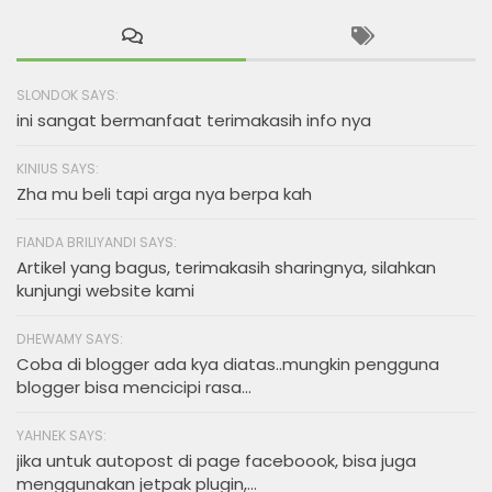
SLONDOK SAYS:
ini sangat bermanfaat terimakasih info nya
KINIUS SAYS:
Zha mu beli tapi arga nya berpa kah
FIANDA BRILIYANDI SAYS:
Artikel yang bagus, terimakasih sharingnya, silahkan
kunjungi website kami
DHEWAMY SAYS:
Coba di blogger ada kya diatas..mungkin pengguna
blogger bisa mencicipi rasa...
YAHNEK SAYS:
jika untuk autopost di page faceboook, bisa juga
menggunakan jetpak plugin,...