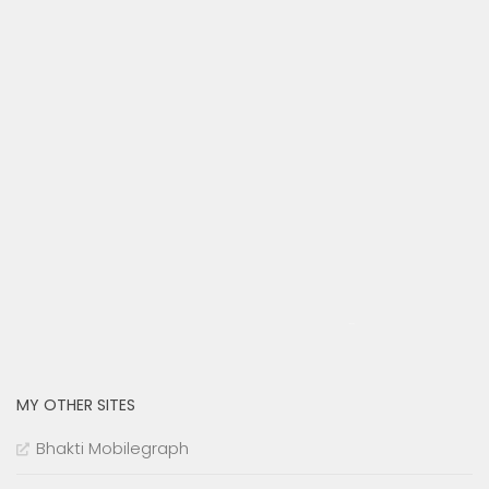
cmu.edu
MY OTHER SITES
Bhakti Mobilegraph